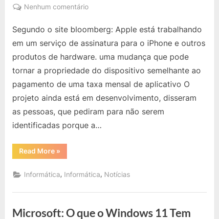
on
em
Nenhum comentário
Notícias:
Segundo o site bloomberg: Apple está trabalhando
Apple
Planeja
em um serviço de assinatura para o iPhone e outros
Criar
produtos de hardware. uma mudança que pode
Serviço
tornar a propriedade do dispositivo semelhante ao
de
pagamento de uma taxa mensal de aplicativo O
Assinaturas
para
projeto ainda está em desenvolvimento, disseram
Iphone.
as pessoas, que pediram para não serem
Você
identificadas porque a…
Usa,
Paga
“Notícias:
Read More
»
Mensalmente
Apple
e
Planeja
Criar
,
,
Informática
Informática
Notícias
o
Serviço
de
Iphone
Assinaturas
Segue
para
Iphone.
Sendo
Microsoft: O que o Windows 11 Tem
Você
Usa,