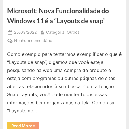
que
o
Microsoft: Nova Funcionalidade do
10
não
Tem?”
Windows 11 é a “Layouts de snap”
Posted
By
25/03/2022
Categoria: Outros
on
em
Nenhum comentário
Microsoft:
Como exemplo para tentarmos exemplificar o que é
Nova
Funcionalidade
“Layouts de snap”, digamos que você esteja
do
pesquisando na web uma compra de produto e
Windows
esteja com programas ou outras páginas de sites
11
abertas relacionados à sua busca. Com a função
é
a
Snap Layouts, você pode manter todas essas
“Layouts
informações bem organizadas na tela. Como usar
de
“Layouts de…
snap”
“Microsoft:
Read More
»