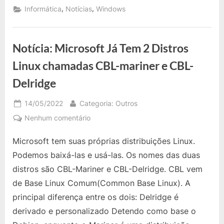
Windows
,
,
Informática
Notícias
Windows
disco
10
e
para
11
desempenho
agora
usa
mais
Notícia: Microsoft Já Tem 2 Distros
novo
recurso
rápido
de
Linux chamadas CBL-mariner e CBL-
cache
de
Delridge
disco
para
desempenho
Posted
By
mais
14/05/2022
Categoria: Outros
rápido”
on
em
Nenhum comentário
Notícia:
Microsoft tem suas próprias distribuições Linux.
Microsoft
Já
Podemos baixá-las e usá-las. Os nomes das duas
Tem
distros são CBL-Mariner e CBL-Delridge. CBL vem
2
de Base Linux Comum(Common Base Linux). A
Distros
principal diferença entre os dois: Delridge é
Linux
chamadas
derivado e personalizado Detendo como base o
CBL-