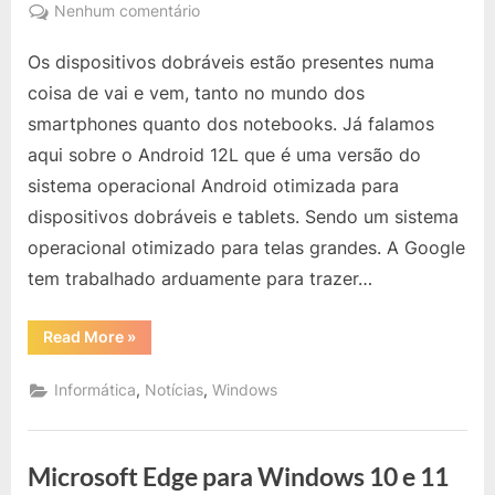
on
em
Nenhum comentário
Windows
Os dispositivos dobráveis ​​estão presentes numa
11
Está
coisa de vai e vem, tanto no mundo dos
Pronto
smartphones quanto dos notebooks. Já falamos
para
aqui sobre o Android 12L que é uma versão do
Ser
sistema operacional Android otimizada para
Usado
em
dispositivos dobráveis ​​e tablets. Sendo um sistema
Notebooks
operacional otimizado para telas grandes. A Google
Dobráveis?
tem trabalhado arduamente para trazer…
“Windows
Read More
»
11
Está
Pronto
,
,
Informática
Notícias
Windows
para
Ser
Usado
em
Notebooks
Microsoft Edge para Windows 10 e 11
Dobráveis?”