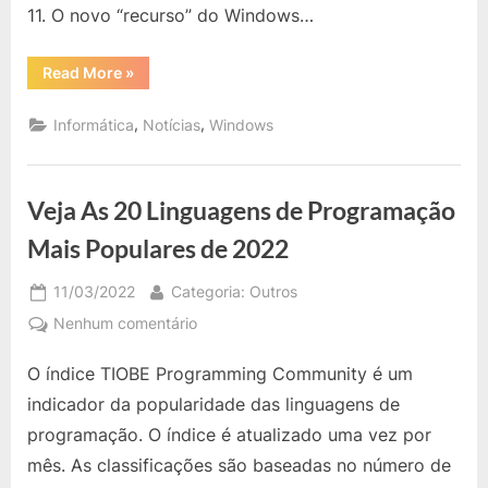
11. O novo “recurso” do Windows…
“Microsoft:
Read More
»
Windows
11
Terá
,
,
Informática
Notícias
Windows
Anúncios
Dentro
do
Windows
Explorer?”
Veja As 20 Linguagens de Programação
Mais Populares de 2022
Posted
By
11/03/2022
Categoria: Outros
on
em
Nenhum comentário
Veja
O índice TIOBE Programming Community é um
As
20
indicador da popularidade das linguagens de
Linguagens
programação. O índice é atualizado uma vez por
de
mês. As classificações são baseadas no número de
Programação