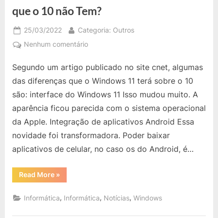
da
Paga
que o 10 não Tem?
Apple.
Mensalmente
e
o
Posted
By
25/03/2022
Categoria: Outros
Iphone
Segue
on
em
Nenhum comentário
Sendo
da
Microsoft:
Apple.”
Segundo um artigo publicado no site cnet, algumas
O
que
das diferenças que o Windows 11 terá sobre o 10
o
são: interface do Windows 11 Isso mudou muito. A
Windows
aparência ficou parecida com o sistema operacional
11
da Apple. Integração de aplicativos Android Essa
Tem
que
novidade foi transformadora. Poder baixar
o
aplicativos de celular, no caso os do Android, é…
10
não
“Microsoft:
Read More
»
Tem?
O
que
o
,
,
,
Informática
Informática
Notícias
Windows
Windows
11
Tem