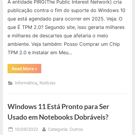
A entidade PIRG(The Public Interest Network) cria
Suporte
do
publicação contra o fim do suporte do Windows 10
Windows
que está agendado para ocorrer em 2025. Veja: O
10
que É TPM 2.0? Segundo site, isso geraria milhares
–
e milhares de descartes que afetaria o meio
Diga
à
ambiente. Veja também: Posso Comprar um Chip
Microsoft:
TPM 2.0 e Instalar em Meu…
não
deixe
“Fim
Read More
»
milhões
Suporte
do
de
Windows
,
Informática
Notícias
computadores
10
–
para
Diga
à
trás
Microsoft:
Windows 11 Está Pronto para Ser
não
deixe
milhões
Usado em Notebooks Dobráveis?
de
computadores
para
Posted
By
10/09/2022
Categoria: Outros
trás”