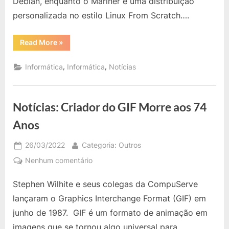
Debian, enquanto o Mariner é uma distribuição
mariner
personalizada no estilo Linux From Scratch….
e
CBL-
“Notícia:
Read More
»
Delridge
Microsoft
Já
Tem
,
,
Informática
Informática
Notícias
2
Distros
Linux
chamadas
CBL-
Notícias: Criador do GIF Morre aos 74
mariner
e
CBL-
Anos
Delridge”
Posted
By
26/03/2022
Categoria: Outros
on
em
Nenhum comentário
Notícias:
Stephen Wilhite e seus colegas da CompuServe
Criador
do
lançaram o Graphics Interchange Format (GIF) em
GIF
junho de 1987. GIF é um formato de animação em
Morre
imagens que se tornou algo universal para