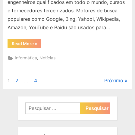
engenheiros qualificados em todo o mundo, cursos
Mais
Populares
e fornecedores terceirizados. Motores de busca
de
populares como Google, Bing, Yahoo!, Wikipedia,
2022
Amazon, YouTube e Baidu são usados para…
“Veja
Read More
»
As
20
Linguagens
,
Informática
Notícias
de
Programação
Mais
Populares
de
Paginação
1
2
…
4
Próximo
2022”
de
posts
Pesquisar
por: