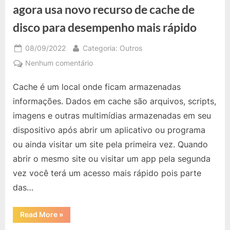
agora usa novo recurso de cache de
disco para desempenho mais rápido
Posted
By
08/09/2022
Categoria: Outros
on
em
Nenhum comentário
Microsoft
Cache é um local onde ficam armazenadas
Edge
para
informações. Dados em cache são arquivos, scripts,
Windows
imagens e outras multimídias armazenadas em seu
10
dispositivo após abrir um aplicativo ou programa
e
ou ainda visitar um site pela primeira vez. Quando
11
agora
abrir o mesmo site ou visitar um app pela segunda
usa
vez você terá um acesso mais rápido pois parte
novo
das…
recurso
de
“Microsoft
Read More
»
cache
Edge
de
para