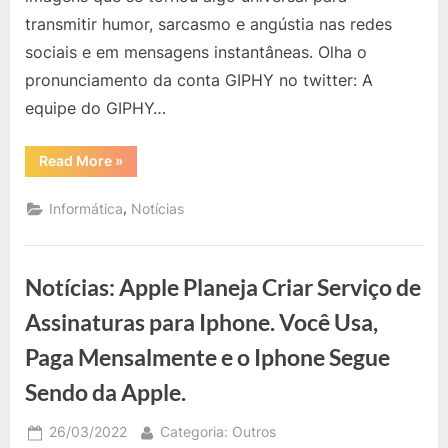
aos
transmitir humor, sarcasmo e angústia nas redes
74
Anos
sociais e em mensagens instantâneas. Olha o
pronunciamento da conta GIPHY no twitter: A
equipe do GIPHY…
“Notícias:
Read More
»
Criador
do
GIF
,
Informática
Notícias
Morre
aos
74
Anos”
Notícias: Apple Planeja Criar Serviço de
Assinaturas para Iphone. Você Usa,
Paga Mensalmente e o Iphone Segue
Sendo da Apple.
Posted
By
26/03/2022
Categoria: Outros