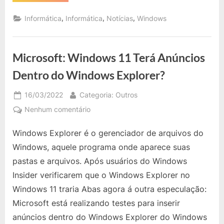
Nova
Funcionalidade
do
,
,
,
Informática
Informática
Notícias
Windows
Windows
11
é
a
“Layouts
Microsoft: Windows 11 Terá Anúncios
de
snap””
Dentro do Windows Explorer?
Posted
By
16/03/2022
Categoria: Outros
on
em
Nenhum comentário
Microsoft:
Windows Explorer é o gerenciador de arquivos do
Windows
11
Windows, aquele programa onde aparece suas
Terá
pastas e arquivos. Após usuários do Windows
Anúncios
Insider verificarem que o Windows Explorer no
Dentro
Windows 11 traria Abas agora á outra especulação:
do
Windows
Microsoft está realizando testes para inserir
Explorer?
anúncios dentro do Windows Explorer do Windows