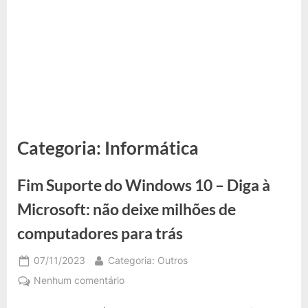
Categoria:
Informática
Fim Suporte do Windows 10 – Diga à
Microsoft: não deixe milhões de
computadores para trás
Posted
By
07/11/2023
Categoria: Outros
on
em
Nenhum comentário
Fim