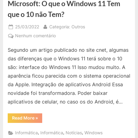
mais
Microsoft: O que o Windows 11 Tem
novo
recurso
rápido
de
que o 10 não Tem?
cache
de
disco
Posted
By
25/03/2022
Categoria: Outros
para
desempenho
on
em
Nenhum comentário
mais
rápido”
Microsoft:
Segundo um artigo publicado no site cnet, algumas
O
que
das diferenças que o Windows 11 terá sobre o 10
o
são: interface do Windows 11 Isso mudou muito. A
Windows
aparência ficou parecida com o sistema operacional
11
da Apple. Integração de aplicativos Android Essa
Tem
que
novidade foi transformadora. Poder baixar
o
aplicativos de celular, no caso os do Android, é…
10
não
“Microsoft:
Read More
»
Tem?
O
que
o
,
,
,
Informática
Informática
Notícias
Windows
Windows