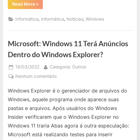
“Microsoft:
Read More
»
Nova
Funcionalidade
do
,
,
,
Informática
Informática
Notícias
Windows
Windows
11
é
a
“Layouts
Microsoft: Windows 11 Terá Anúncios
de
snap””
Dentro do Windows Explorer?
Posted
By
16/03/2022
Categoria: Outros
on
em
Nenhum comentário
Microsoft:
Windows Explorer é o gerenciador de arquivos do
Windows
11
Windows, aquele programa onde aparece suas
Terá
pastas e arquivos. Após usuários do Windows
Anúncios
Insider verificarem que o Windows Explorer no
Dentro
Windows 11 traria Abas agora á outra especulação:
do
Windows
Microsoft está realizando testes para inserir