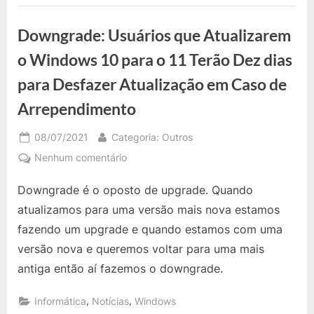
Programas
do
Botão
na
Direito
Downgrade: Usuários que Atualizarem
Barra
do
Mouse
de
e
o Windows 10 para o 11 Terão Dez dias
Preview
Tarefas
dos
para Desfazer Atualização em Caso de
Programas
na
Barra
Arrependimento
de
Tarefas”
Posted
By
08/07/2021
Categoria: Outros
on
em
Nenhum comentário
Downgrade:
Downgrade é o oposto de upgrade. Quando
Usuários
que
atualizamos para uma versão mais nova estamos
Atualizarem
fazendo um upgrade e quando estamos com uma
o
versão nova e queremos voltar para uma mais
Windows
antiga então aí fazemos o downgrade.
10
para
,
,
Informática
Notícias
Windows
o