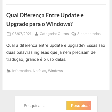
11
Terão
Dez
Qual Diferença Entre Update e
dias
Upgrade para o Windows?
para
Desfazer
Posted
By
em
08/07/2021
Categoria: Outros
3 comentários
Atualização
on
Qual
em
Qual a diferença entre update e upgrade? Essas são
Difere
Caso
Entre
duas palavras inglesas que já nem precisam de
de
Updat
tradução, grande é o uso delas.
Arrependimento
e
Upgra
,
,
Informática
Notícias
Windows
para
o
Windo
Pesquisar
por: