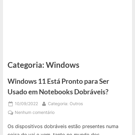
Categoria:
Windows
Windows 11 Está Pronto para Ser
Usado em Notebooks Dobráveis?
Posted
By
10/09/2022
Categoria: Outros
on
em
Nenhum comentário
Windows
Os dispositivos dobráveis ​​estão presentes numa
11
Está
coisa de vai e vem, tanto no mundo dos