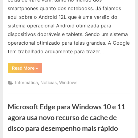
Pronto
smartphones quanto dos notebooks. Já falamos
para
aqui sobre o Android 12L que é uma versão do
Ser
sistema operacional Android otimizada para
Usado
em
dispositivos dobráveis ​​e tablets. Sendo um sistema
Notebooks
operacional otimizado para telas grandes. A Google
Dobráveis?
tem trabalhado arduamente para trazer…
“Windows
Read More
»
11
Está
Pronto
,
,
Informática
Notícias
Windows
para
Ser
Usado
em
Notebooks
Microsoft Edge para Windows 10 e 11
Dobráveis?”
agora usa novo recurso de cache de
disco para desempenho mais rápido