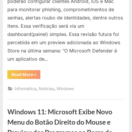
poderão configurar clientes Android, iOS e Mac
por
para monitorar phishing, comprometimentos de
Uma
senhas, alertas roubo de identidades, dentre outros
Grande
itens. Essa verificação será via um
Revisão
dashboard(painel) simples. Essa revisão futura foi
percebida em um preview adicionada ao Windows
Store na última semana: “O Microsoft Defender é
um aplicativo de…
“Windows
Read More
»
Defender
Passará
por
,
,
Informática
Notícias
Windows
Uma
Grande
Revisão”
Windows 11: Microsoft Exibe Novo
Menu do Botão Direito do Mouse e