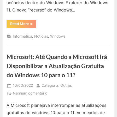
Explorer?
anúncios dentro do Windows Explorer do Windows
11. O novo “recurso” do Windows…
“Microsoft:
Read More
»
Windows
11
Terá
,
,
Informática
Notícias
Windows
Anúncios
Dentro
do
Windows
Explorer?”
Microsoft: Até Quando a Microsoft Irá
Disponibilizar a Atualização Gratuita
do Windows 10 para o 11?
Posted
By
10/03/2022
Categoria: Outros
on
em
Nenhum comentário
Microsoft:
A Microsoft planejava interromper as atualizações
Até
Quando
gratuitas do windows 10 para o 11 em meados de
a