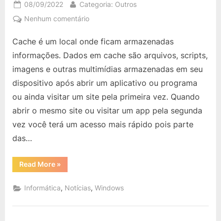
Posted
By
08/09/2022
Categoria: Outros
on
em
Nenhum comentário
Microsoft
Cache é um local onde ficam armazenadas
Edge
para
informações. Dados em cache são arquivos, scripts,
Windows
imagens e outras multimídias armazenadas em seu
10
dispositivo após abrir um aplicativo ou programa
e
ou ainda visitar um site pela primeira vez. Quando
11
agora
abrir o mesmo site ou visitar um app pela segunda
usa
vez você terá um acesso mais rápido pois parte
novo
das…
recurso
de
“Microsoft
Read More
»
cache
Edge
de
para
Windows
,
,
Informática
Notícias
Windows
disco
10
e
para
11
desempenho
agora
usa