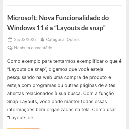
11
Tem
que
o
Microsoft: Nova Funcionalidade do
10
não
Tem?”
Windows 11 é a “Layouts de snap”
Posted
By
25/03/2022
Categoria: Outros
on
em
Nenhum comentário
Microsoft:
Como exemplo para tentarmos exemplificar o que é
Nova
Funcionalidade
“Layouts de snap”, digamos que você esteja
do
pesquisando na web uma compra de produto e
Windows
esteja com programas ou outras páginas de sites
11
abertas relacionados à sua busca. Com a função
é
a
Snap Layouts, você pode manter todas essas
“Layouts
informações bem organizadas na tela. Como usar
de
“Layouts de…
snap”