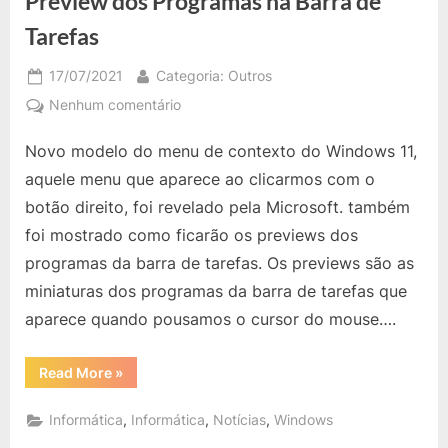
Preview dos Programas na Barra de
Tarefas
Posted
By
17/07/2021
Categoria: Outros
on
em
Nenhum comentário
Windows
Novo modelo do menu de contexto do Windows 11,
11:
Microsoft
aquele menu que aparece ao clicarmos com o
Exibe
botão direito, foi revelado pela Microsoft. também
Novo
foi mostrado como ficarão os previews dos
Menu
programas da barra de tarefas. Os previews são as
do
Botão
miniaturas dos programas da barra de tarefas que
Direito
aparece quando pousamos o cursor do mouse….
do
Mouse
“Windows
Read More
»
e
11:
Microsoft
Preview
Exibe
,
,
,
Informática
Informática
Notícias
Windows
dos
Novo
Menu