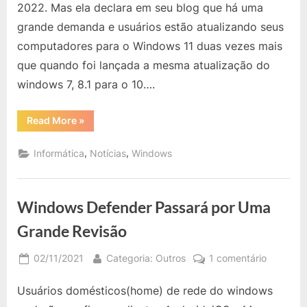
2022. Mas ela declara em seu blog que há uma
Microsoft
grande demanda e usuários estão atualizando seus
Irá
computadores para o Windows 11 duas vezes mais
Disponibilizar
a
que quando foi lançada a mesma atualização do
Atualização
windows 7, 8.1 para o 10….
Gratuita
do
“Microsoft:
Read More
»
Windows
Até
Quando
10
a
,
,
Informática
Notícias
Windows
para
Microsoft
Irá
o
Disponibilizar
a
11?
Atualização
Windows Defender Passará por Uma
Gratuita
do
Windows
Grande Revisão
10
para
o
Posted
By
em
02/11/2021
Categoria: Outros
1 comentário
11?”
on
Windows
Usuários domésticos(home) de rede do windows
Defende
Passará