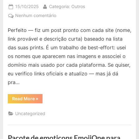
10ª/11ª/12ª
Posted
By
15/10/2025
Categoria: Outros
Geração”
on
em
Nenhum comentário
Perfeito — fiz um post pronto com cada site (nome,
link provável e descrição curta) baseado na lista
das suas prints. É um trabalho de best-effort: usei
os nomes que aparecem nas imagens e associei o
domínio mais usado por cada plataforma. Se quiser,
eu verifico links oficiais e atualizo — mas já dá
pra…
“”
Read More
»
Uncategorized
Pacote de emoticons EmojiOne para