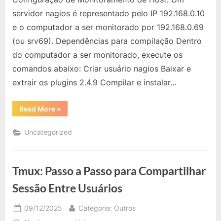
Monitoramento
servidor nagios é representado pelo IP 192.168.0.10
de
e o computador a ser monitorado por 192.168.0.69
Host
(ou srv69). Dependências para compilação Dentro
–
Parte
do computador a ser monitorado, execute os
02
comandos abaixo: Criar usuário nagios Baixar e
extrair os plugins 2.4.9 Compilar e instalar…
“Nagios:
Read More
»
Configuração
de
Monitoramento
Uncategorized
de
Host
–
Parte
02”
Tmux: Passo a Passo para Compartilhar
Sessão Entre Usuários
Posted
By
09/12/2025
Categoria: Outros
on