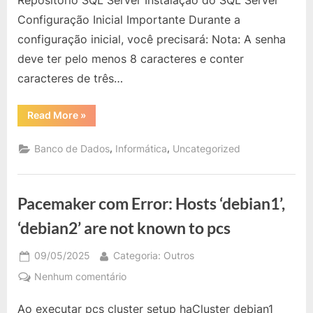
Repositório SQL Server Instalação do SQL Server
e
Ubuntu
Configuração Inicial Importante Durante a
configuração inicial, você precisará: Nota: A senha
deve ter pelo menos 8 caracteres e conter
caracteres de três…
“Instalação
Read More
»
do
SQL
Server
,
,
Banco de Dados
Informática
Uncategorized
no
Debian
e
Ubuntu”
Pacemaker com Error: Hosts ‘debian1’,
‘debian2’ are not known to pcs
Posted
By
09/05/2025
Categoria: Outros
on
em
Nenhum comentário
Pacemaker
Ao executar pcs cluster setup haCluster debian1
com