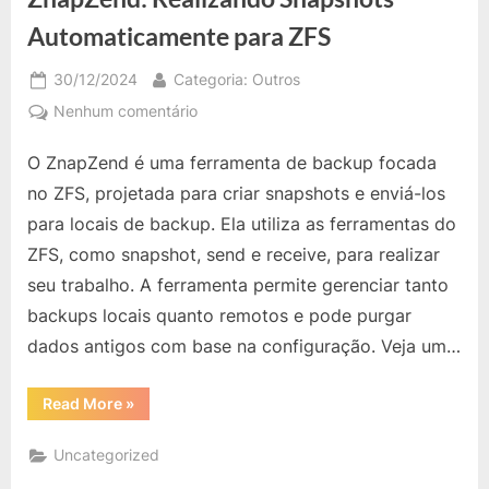
Automaticamente para ZFS
Posted
By
30/12/2024
Categoria: Outros
on
em
Nenhum comentário
ZnapZend:
O ZnapZend é uma ferramenta de backup focada
Realizando
Snapshots
no ZFS, projetada para criar snapshots e enviá-los
Automaticamente
para locais de backup. Ela utiliza as ferramentas do
para
ZFS, como snapshot, send e receive, para realizar
ZFS
seu trabalho. A ferramenta permite gerenciar tanto
backups locais quanto remotos e pode purgar
dados antigos com base na configuração. Veja um…
“ZnapZend:
Read More
»
Realizando
Snapshots
Automaticamente
Uncategorized
para
ZFS”