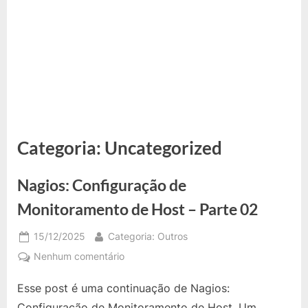
Categoria:
Uncategorized
Nagios: Configuração de
Monitoramento de Host – Parte 02
Posted
By
15/12/2025
Categoria: Outros
on
em
Nenhum comentário
Nagios:
Esse post é uma continuação de Nagios:
Configuração
de
Configuração de Monitoramento de Host. Um