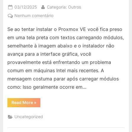
Posted
By
03/12/2025
Categoria: Outros
on
em
Nenhum comentário
Proxmox:
Se ao tentar instalar o Proxmox VE você fica preso
Erro
ao
em uma tela preta com textos carregando módulos,
instalar
semelhante à imagem abaixo e o instalador não
em
avança para a interface gráfica, você
PCs
provavelmente está enfrentando um problema
com
Intel
comum em máquinas Intel mais recentes. A
10ª/11ª/12ª
mensagem costuma parar após carregar módulos
Geração
como: Isso geralmente ocorre em…
“Proxmox:
Read More
»
Erro
ao
instalar
Uncategorized
em
PCs
com
Intel