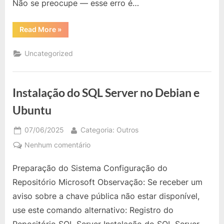
Não se preocupe — esse erro é…
Veja
como
“Erro
Read More
»
resolver
externally-
managed-
environment
Uncategorized
ao
usar
pip
install
no
Instalação do SQL Server no Debian e
Linux?
Veja
como
Ubuntu
resolver!”
Posted
By
07/06/2025
Categoria: Outros
on
em
Nenhum comentário
Instalação
Preparação do Sistema Configuração do
do
SQL
Repositório Microsoft Observação: Se receber um
Server
aviso sobre a chave pública não estar disponível,
no
use este comando alternativo: Registro do
Debian