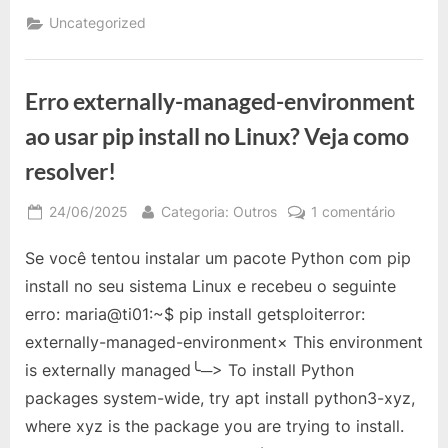
emoticons
EmojiOne
Uncategorized
para
Spark
(chat)”
Erro externally-managed-environment
ao usar pip install no Linux? Veja como
resolver!
Posted
By
em
24/06/2025
Categoria: Outros
1 comentário
on
Erro
Se você tentou instalar um pacote Python com pip
external
manage
install no seu sistema Linux e recebeu o seguinte
environ
erro: maria@ti01:~$ pip install getsploiterror:
ao
externally-managed-environment× This environment
usar
is externally managed╰─> To install Python
pip
install
packages system-wide, try apt install python3-xyz,
no
where xyz is the package you are trying to install.
Linux?