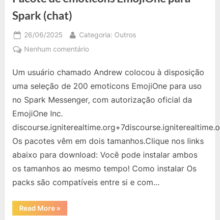
Spark (chat)
Posted
By
26/06/2025
Categoria: Outros
on
em
Nenhum comentário
Pacote
Um usuário chamado Andrew colocou à disposição
de
emoticons
uma seleção de 200 emoticons EmojiOne para uso
EmojiOne
no Spark Messenger, com autorização oficial da
para
EmojiOne Inc.
Spark
discourse.igniterealtime.org+7discourse.igniterealtime.
(chat)
Os pacotes vêm em dois tamanhos.Clique nos links
abaixo para download: Você pode instalar ambos
os tamanhos ao mesmo tempo! Como instalar Os
packs são compatíveis entre si e com…
“Pacote
Read More
»
de