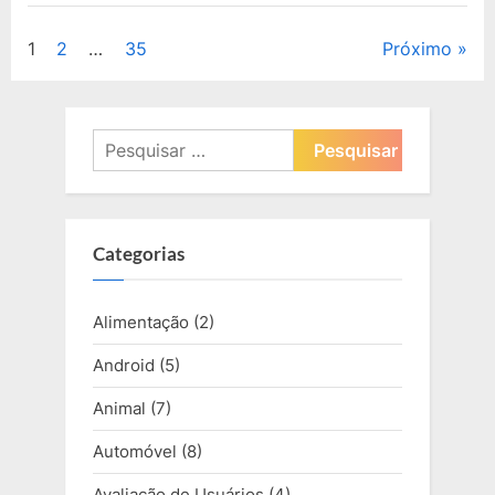
Paginação
1
2
…
35
Próximo
de
posts
Pesquisar
por:
Categorias
Alimentação
(2)
Android
(5)
Animal
(7)
Automóvel
(8)
Avaliação de Usuários
(4)