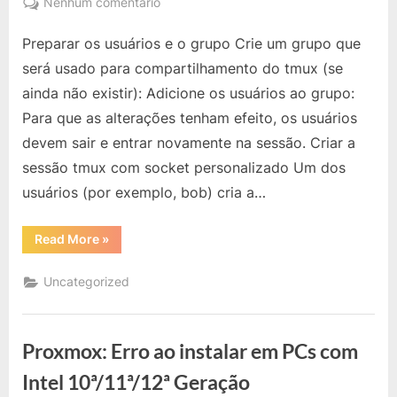
em
Nenhum comentário
Tmux:
Preparar os usuários e o grupo Crie um grupo que
Passo
a
será usado para compartilhamento do tmux (se
Passo
ainda não existir): Adicione os usuários ao grupo:
para
Para que as alterações tenham efeito, os usuários
Compartilhar
devem sair e entrar novamente na sessão. Criar a
Sessão
Entre
sessão tmux com socket personalizado Um dos
Usuários
usuários (por exemplo, bob) cria a…
“Tmux:
Read More
»
Passo
a
Passo
Uncategorized
para
Compartilhar
Sessão
Entre
Usuários”
Proxmox: Erro ao instalar em PCs com
Intel 10ª/11ª/12ª Geração