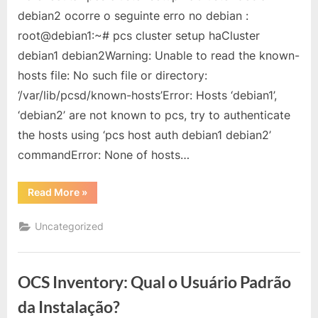
Error:
debian2 ocorre o seguinte erro no debian :
Hosts
root@debian1:~# pcs cluster setup haCluster
‘debian1’,
debian1 debian2Warning: Unable to read the known-
‘debian2’
hosts file: No such file or directory:
are
not
‘/var/lib/pcsd/known-hosts’Error: Hosts ‘debian1’,
known
‘debian2’ are not known to pcs, try to authenticate
to
the hosts using ‘pcs host auth debian1 debian2’
pcs
commandError: None of hosts…
“Pacemaker
Read More
»
com
Error:
Hosts
Uncategorized
‘debian1’,
‘debian2’
are
not
known
OCS Inventory: Qual o Usuário Padrão
to
pcs”
da Instalação?