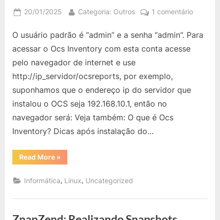
Posted
By
em
20/01/2025
Categoria: Outros
1 comentário
on
OCS
O usuário padrão é “admin” e a senha “admin”. Para
Inventor
Qual
acessar o Ocs Inventory com esta conta acesse
o
pelo navegador de internet e use
Usuário
http://ip_servidor/ocsreports, por exemplo,
Padrão
suponhamos que o endereço ip do servidor que
da
Instalaç
instalou o OCS seja 192.168.10.1, então no
navegador será: Veja também: O que é Ocs
Inventory? Dicas após instalação do…
“OCS
Read More
»
Inventory:
Qual
o
,
,
Informática
Linux
Uncategorized
Usuário
Padrão
da
Instalação?”
ZnapZend: Realizando Snapshots