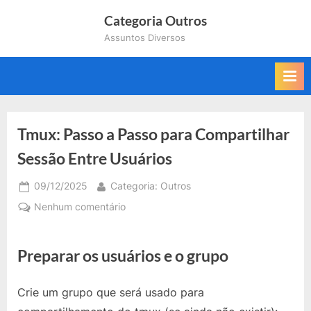
Skip
Categoria Outros
to
Assuntos Diversos
content
Tmux: Passo a Passo para Compartilhar
Sessão Entre Usuários
Posted
By
09/12/2025
Categoria: Outros
on
em
Nenhum comentário
Tmux:
Passo
Preparar os usuários e o grupo
a
Passo
para
Crie um grupo que será usado para
Compartilhar