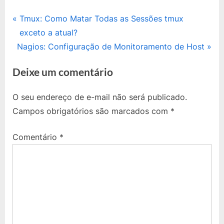
Navegação
P
Tmux: Como Matar Todas as Sessões tmux
r
exceto a atual?
de
N
e
Nagios: Configuração de Monitoramento de Host
Post
e
v
Deixe um comentário
x
i
t
o
O seu endereço de e-mail não será publicado.
P
u
Campos obrigatórios são marcados com
*
o
s
s
P
Comentário
*
t
o
:
s
t
: