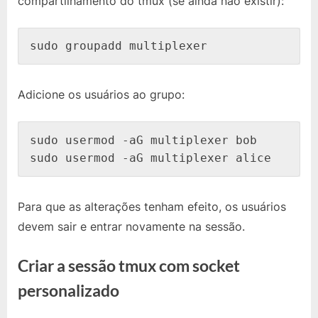
compartilhamento do tmux (se ainda não existir):
Sessão
Entre
Usuários
sudo groupadd multiplexer
Adicione os usuários ao grupo:
sudo usermod -aG multiplexer bob

sudo usermod -aG multiplexer alice
Para que as alterações tenham efeito, os usuários
devem sair e entrar novamente na sessão.
Criar a sessão tmux com socket
personalizado