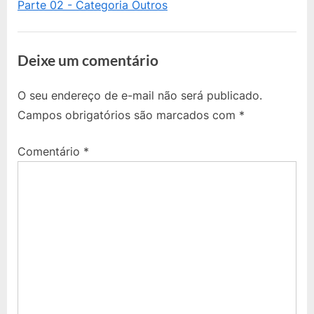
Monitoramento
Parte 02 - Categoria Outros
:
s
de
t
Host”
:
Deixe um comentário
O seu endereço de e-mail não será publicado.
Campos obrigatórios são marcados com
*
Comentário
*