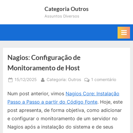
Skip
Categoria Outros
to
Assuntos Diversos
content
Nagios: Configuração de
Monitoramento de Host
Posted
By
em
15/12/2025
Categoria: Outros
1 comentário
on
Nagios:
Num post anterior, vimos
Nagios Core: Instalação
Configu
de
Passo a Passo a partir do Código Fonte
. Hoje, este
Monitor
post apresenta, de forma objetiva, como adicionar
de
e configurar o monitoramento de um servidor no
Host
Nagios após a instalação do sistema e de seus