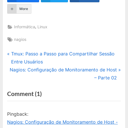
More
,
Informática
Linux
Tags:
nagios
Navegação
P
Tmux: Passo a Passo para Compartilhar Sessão
r
Entre Usuários
de
N
e
Nagios: Configuração de Monitoramento de Host
Post
e
v
– Parte 02
x
i
on
Comment
(1)
t
o
“Nagios:
P
u
o
s
Configuração
Pingback:
s
P
de
Nagios: Configuração de Monitoramento de Host -
t
o