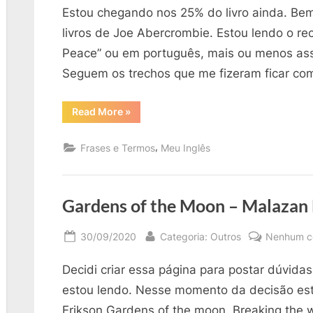
Estou chegando nos 25% do livro ainda. Bem 
livros de Joe Abercrombie. Estou lendo o re
Peace” ou em português, mais ou menos ass
Seguem os trechos que me fizeram ficar com
“Minhas
Read More
»
Dúvidas
no
Livro
,
Frases e Termos
Meu Inglês
The
Trouble
with
Peace:
“must
be
Gardens of the Moon – Malazan 
seen
to
attend
Posted
By
30/09/2020
Categoria: Outros
Nenhum c
to”,
“crippling
on
blow””
Decidi criar essa página para postar dúvidas
estou lendo. Nesse momento da decisão esta
Erikson Gardens of the moon. Breaking the 