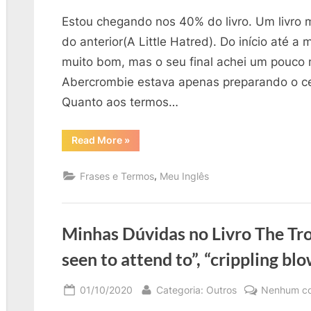
on
Estou chegando nos 40% do livro. Um livro 
do anterior(A Little Hatred). Do início até a m
muito bom, mas o seu final achei um pouco
Abercrombie estava apenas preparando o ce
Quanto aos termos…
“Minhas
Read More
»
Dúvidas
no
Livro
,
Frases e Termos
Meu Inglês
The
Trouble
with
Peace
–
parte
Minhas Dúvidas no Livro The Tro
03”
seen to attend to”, “crippling bl
Posted
By
01/10/2020
Categoria: Outros
Nenhum co
on