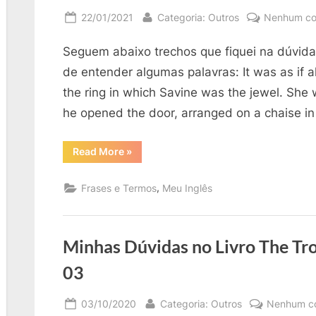
Posted
By
22/01/2021
Categoria: Outros
Nenhum co
on
Seguem abaixo trechos que fiquei na dúvida 
de entender algumas palavras: It was as if a
the ring in which Savine was the jewel. She 
he opened the door, arranged on a chaise in
“Minhas
Read More
»
Dúvidas
no
Livro
,
Frases e Termos
Meu Inglês
The
Trouble
with
Peace
–
parte
Minhas Dúvidas no Livro The Tro
04”
03
Posted
By
03/10/2020
Categoria: Outros
Nenhum c