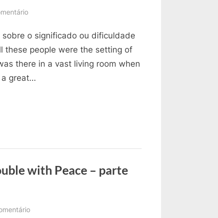
em
mentário
Minhas
sobre o significado ou dificuldade
Dúvidas
no
ll these people were the setting of
Livro
was there in a vast living room when
The
 a great…
Trouble
with
Peace
–
parte
04
uble with Peace – parte
em
omentário