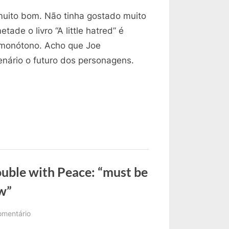
Minhas
muito bom. Não tinha gostado muito
Dúvidas
no
etade o livro “A little hatred” é
Livro
 monótono. Acho que Joe
The
nário o futuro dos personagens.
Trouble
with
Peace
–
parte
03
uble with Peace: “must be
ow”
em
mentário
Minhas