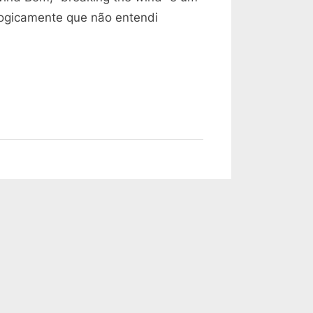
–
 logicamente que não entendi
Malazan
Book
of
the
Fallen