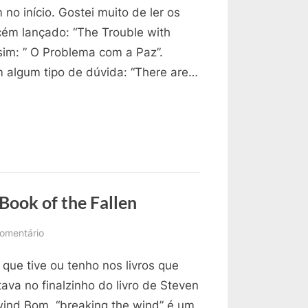
no início. Gostei muito de ler os
Dúvidas
no
cém lançado: “The Trouble with
Livro
im: ” O Problema com a Paz”.
The
 algum tipo de dúvida: “There are…
Trouble
with
Peace:
“must
be
seen
to
Book of the Fallen
attend
to”,
em
omentário
“crippling
Gardens
blow”
 que tive ou tenho nos livros que
of
the
va no finalzinho do livro de Steven
Moon
wind Bom, “breaking the wind” é um