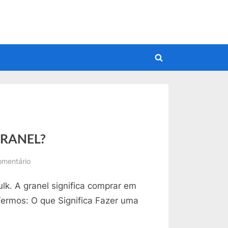
Toggle
search
form
 GRANEL?
em
mentário
Inglês:
lk. A granel significa comprar em
Qual
a
ermos: O que Significa Fazer uma
Tradução
para