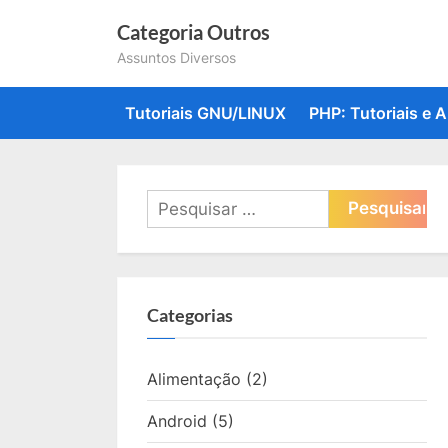
Skip
Categoria Outros
to
Assuntos Diversos
content
Tutoriais GNU/LINUX
PHP: Tutoriais e A
Pesquisar
por:
Categorias
Alimentação
(2)
Android
(5)