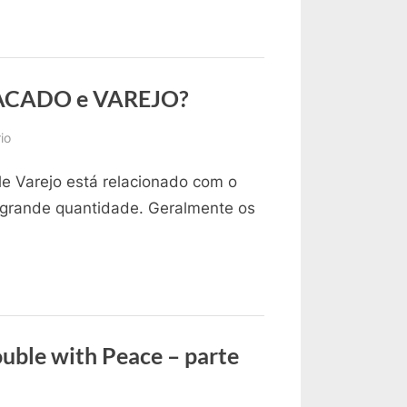
A
GRANEL?
ATACADO e VAREJO?
em
io
Inglês:
le Varejo está relacionado com o
Qual
a
 grande quantidade. Geralmente os
Tradução
para
ATACADO
e
VAREJO?
uble with Peace – parte