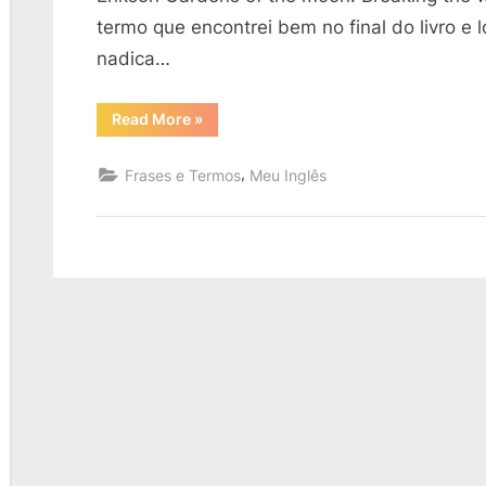
termo que encontrei bem no final do livro e
nadica…
“Gardens
Read More
»
of
the
Moon
,
Frases e Termos
Meu Inglês
–
Malazan
Book
of
the
Fallen”