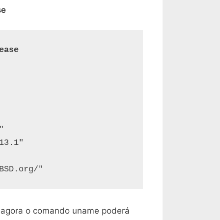
se
ease


3.1"

ado agora o comando uname poderá