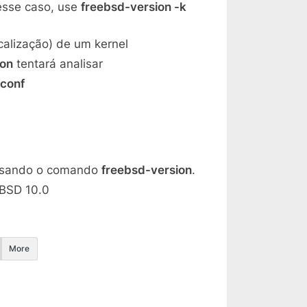
Nesse caso, use
freebsd-version -k
calização) de um kernel
ion
tentará analisar
.conf
 usando o comando
freebsd-version
.
eBSD 10.0
More