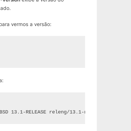
lado.
para vermos a versão:
a:
BSD 13.1-RELEASE releng/13.1-n250148-fc952ac