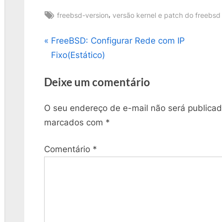
Tags:
,
freebsd-version
versão kernel e patch do freebsd
Navegação
P
FreeBSD: Configurar Rede com IP
r
Fixo(Estático)
de
e
Deixe um comentário
v
Post
i
O seu endereço de e-mail não será publicad
o
marcados com
*
u
s
Comentário
*
P
o
s
t
: