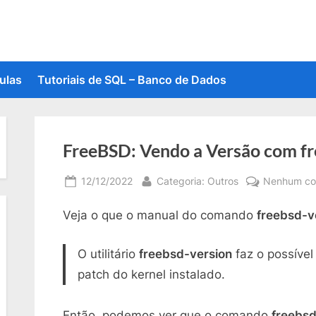
ulas
Tutoriais de SQL – Banco de Dados
FreeBSD: Vendo a Versão com fr
Posted
By
12/12/2022
Categoria: Outros
Nenhum co
on
Veja o que o manual do comando
freebsd-v
O utilitário
freebsd-version
faz o possível
patch do kernel instalado.
Então, podemos ver que o comando
freebsd