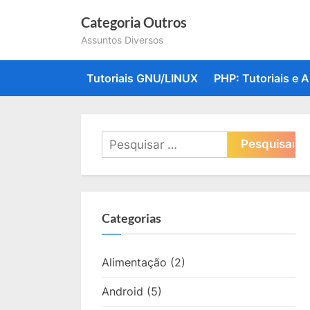
Skip
Categoria Outros
to
Assuntos Diversos
content
Tutoriais GNU/LINUX
PHP: Tutoriais e A
Pesquisar
por:
Categorias
Alimentação
(2)
Android
(5)