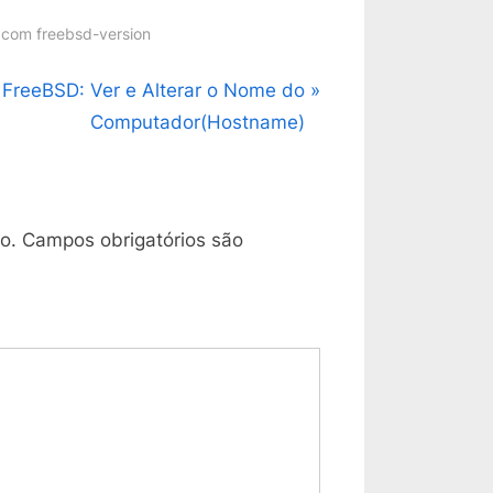
 com freebsd-version
N
FreeBSD: Ver e Alterar o Nome do
e
Computador(Hostname)
x
t
P
o.
Campos obrigatórios são
o
s
t
: