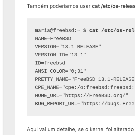
Também poderíamos usar
cat /etc/os-relea
maria@freebsd:~ $ 
cat /etc/os-rel
NAME=FreeBSD

VERSION="13.1-RELEASE"

VERSION_ID="13.1"

ID=freebsd

ANSI_COLOR="0;31"

PRETTY_NAME="FreeBSD 13.1-RELEASE"
CPE_NAME="cpe:/o:freebsd:freebsd:1
HOME_URL="https://FreeBSD.org/"

Aqui vai um detalhe, se o kernel foi alter