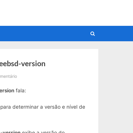
Toggle
search
form
eebsd-version
em
mentário
FreeBSD:
ersion
fala:
Vendo
a
Versão
 para determinar a versão e nível de
com
freebsd-
version
-version
exibe a versão do