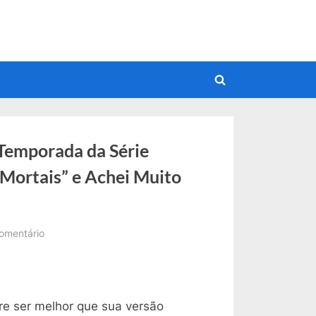
Toggle
search
form
 Temporada da Série
Mortais” e Achei Muito
em
omentário
Assisti
o
Episódio
1
re ser melhor que sua versão