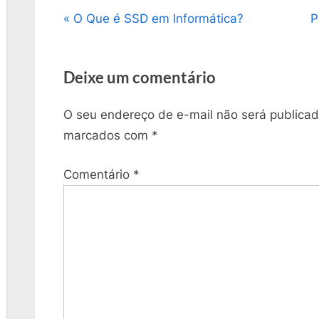
Navegação
P
N
O Que é SSD em Informática?
P
r
e
de
e
x
Deixe um comentário
v
t
Post
i
P
O seu endereço de e-mail não será publicad
o
o
marcados com
*
u
s
s
t
Comentário
*
P
:
o
s
t
: