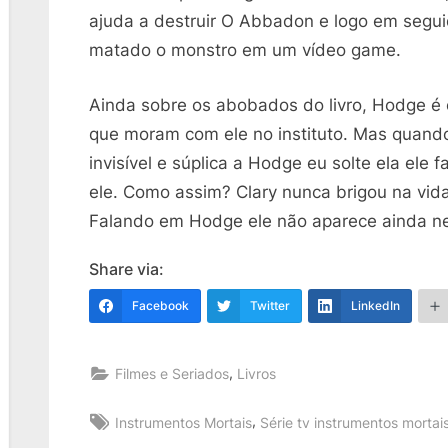
ajuda a destruir O Abbadon e logo em segui
matado o monstro em um vídeo game.
Ainda sobre os abobados do livro, Hodge é
que moram com ele no instituto. Mas quand
invisível e súplica a Hodge eu solte ela ele f
ele. Como assim? Clary nunca brigou na vid
Falando em Hodge ele não aparece ainda ne
Share via:
Facebook
Twitter
LinkedIn
,
Filmes e Seriados
Livros
Tags:
,
Instrumentos Mortais
Série tv instrumentos mortai