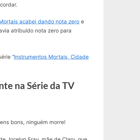
da
ncordar.
Primeira
Temporada
Mortais acabei dando nota zero
e
da
avia atribuído nota zero para
Série
“ShadowHunters
-
érie “
Instrumentos Mortais, Cidade
Instrumentos
Mortais”
e
Achei
nte na Série da TV
Muito
Melhor
que
O
Livro!
gens bons, ninguém morre!
de Jocelyn Fray, mãe de Clary, que