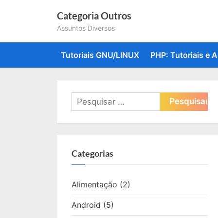
Skip
Categoria Outros
to
Assuntos Diversos
content
Tutoriais GNU/LINUX
PHP: Tutoriais e A
Pesquisar
por:
Categorias
Alimentação
(2)
Android
(5)