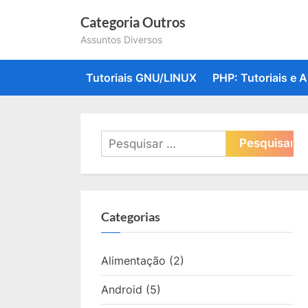
Skip
Categoria Outros
to
Assuntos Diversos
content
Tutoriais GNU/LINUX
PHP: Tutoriais e A
Pesquisar
por:
Categorias
Alimentação
(2)
Android
(5)