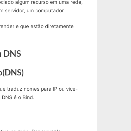
ociado algum recurso em uma rede,
Falamos
m servidor, um computador.
Sobre
DNS
render e que estão diretamente
m DNS
o(DNS)
e traduz nomes para IP ou vice-
 DNS é o Bind.