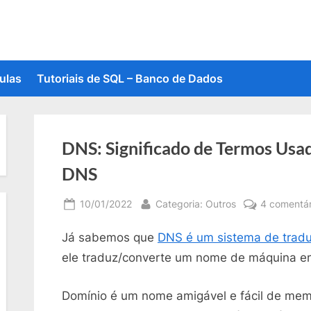
ulas
Tutoriais de SQL – Banco de Dados
DNS: Significado de Termos Us
DNS
Posted
By
10/01/2022
Categoria: Outros
4 comentár
on
Já sabemos que
DNS é um sistema de trad
ele traduz/converte um nome de máquina em
Domínio é um nome amigável e fácil de memo