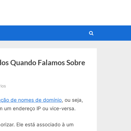
Toggle
search
form
ados Quando Falamos Sobre
em
ios
DNS:
ução de nomes de domínio
, ou seja,
Significado
de
 um endereço IP ou vice-versa.
Termos
Usados
rizar. Ele está associado à um
Quando