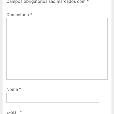
Campos obrigatórios são marcados com
*
P
s
o
t
Comentário
*
s
:
t
:
Nome
*
E-mail
*