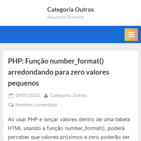
Skip
Categoria Outros
to
Assuntos Diversos
content
PHP: Função number_format()
arredondando para zero valores
pequenos
Posted
By
29/01/2024
Categoria: Outros
on
em
Nenhum comentário
PHP:
Ao usar PHP e lançar valores dentro de uma tabela
Função
number_format()
HTML usando a função number_format(), poderá
arredondando
perceber que valores próximos a zero poderão ser
para