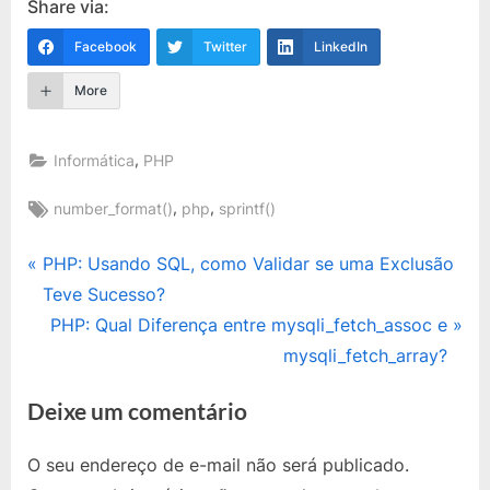
Share via:
Facebook
Twitter
LinkedIn
More
,
Informática
PHP
Tags:
,
,
number_format()
php
sprintf()
Navegação
P
PHP: Usando SQL, como Validar se uma Exclusão
r
Teve Sucesso?
de
e
N
PHP: Qual Diferença entre mysqli_fetch_assoc e
Post
v
e
mysqli_fetch_array?
i
x
Deixe um comentário
o
t
u
P
O seu endereço de e-mail não será publicado.
s
o