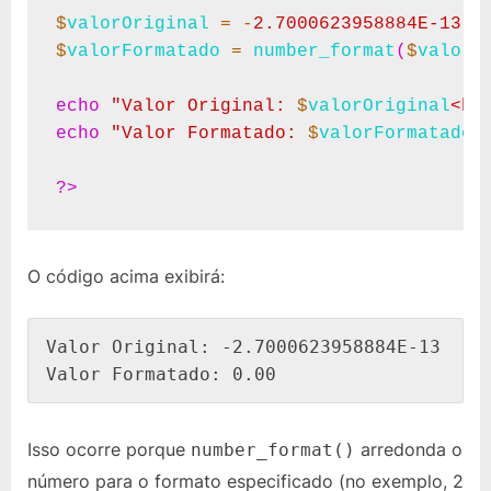
$
valorOriginal
=
-
2.7000623958884E-13
$
valorFormatado
=
number_format
(
$
valorO
echo
"Valor Original: 
$
valorOriginal
<br
echo
"Valor Formatado: 
$
valorFormatado
"
;
?>
O código acima exibirá:
Valor Original: -2.7000623958884E-13

Valor Formatado: 0.00
Isso ocorre porque
arredonda o
number_format()
número para o formato especificado (no exemplo, 2