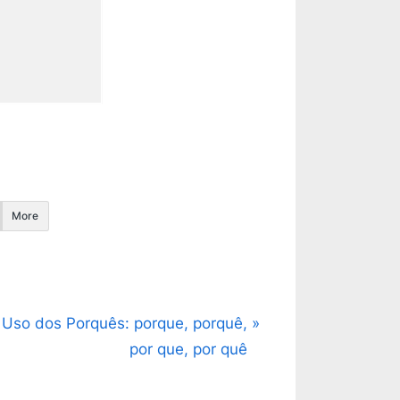
More
N
Uso dos Porquês: porque, porquê,
e
por que, por quê
x
t