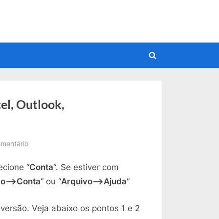
Toggle
search
form
el, Outlook,
em
mentário
Como
ecione “
Conta
“. Se estiver com
Ver
a
vo–>Conta
” ou “
Arquivo–>Ajuda
“
Versão
do
versão. Veja abaixo os pontos 1 e 2
Word,