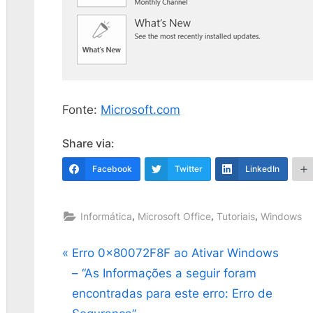
Fonte:
Microsoft.com
Share via:
Facebook
Twitter
LinkedIn
,
,
,
Informática
Microsoft Office
Tutoriais
Windows
Navegação
P
Erro 0x80072F8F ao Ativar Windows
r
– “As Informações a seguir foram
de
e
encontradas para este erro: Erro de
v