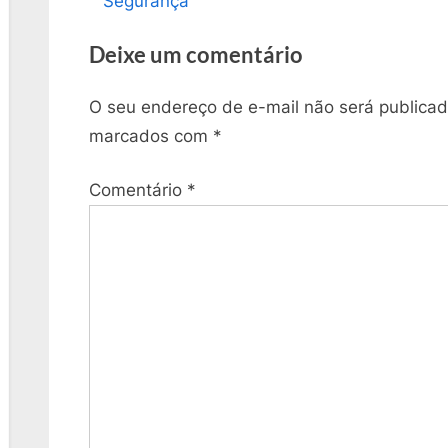
Segurança”
Post
i
Deixe um comentário
o
u
O seu endereço de e-mail não será publicad
s
marcados com
*
P
o
Comentário
*
s
t
: