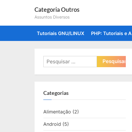
Skip
Categoria Outros
to
Assuntos Diversos
content
Tutoriais GNU/LINUX
PHP: Tutoriais e A
Pesquisar
por:
Categorias
Alimentação
(2)
Android
(5)