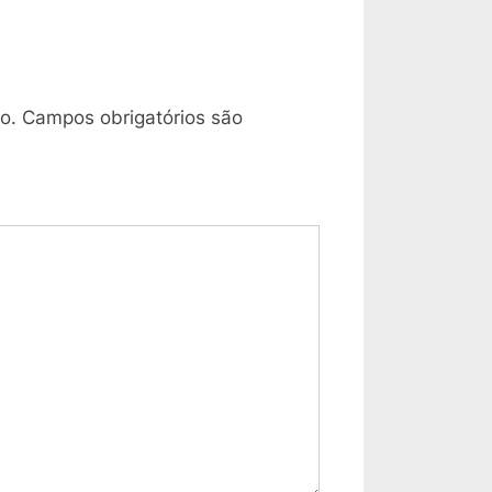
P
o
s
o.
Campos obrigatórios são
t
: