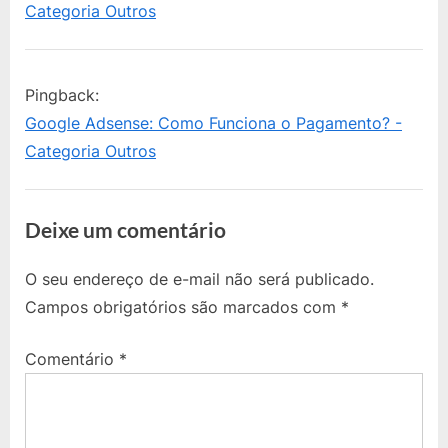
O
Categoria Outros
t
o
Arquivo
:
s
ads.txt
t
Pingback:
do
:
Google Adsense: Como Funciona o Pagamento? -
Google
Categoria Outros
AdSense?”
Deixe um comentário
O seu endereço de e-mail não será publicado.
Campos obrigatórios são marcados com
*
Comentário
*