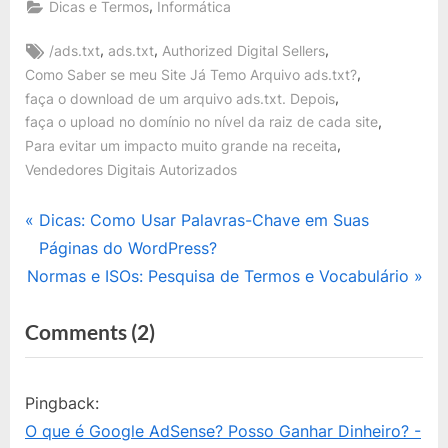
,
Dicas e Termos
Informática
Tags:
,
,
,
/ads.txt
ads.txt
Authorized Digital Sellers
,
Como Saber se meu Site Já Temo Arquivo ads.txt?
,
faça o download de um arquivo ads.txt. Depois
,
faça o upload no domínio no nível da raiz de cada site
,
Para evitar um impacto muito grande na receita
Vendedores Digitais Autorizados
Navegação
P
Dicas: Como Usar Palavras-Chave em Suas
r
Páginas do WordPress?
de
N
e
Normas e ISOs: Pesquisa de Termos e Vocabulário
Post
e
v
on
Comments
(2)
x
i
“O
t
o
P
u
que
Pingback:
o
s
é
O que é Google AdSense? Posso Ganhar Dinheiro? -
s
P