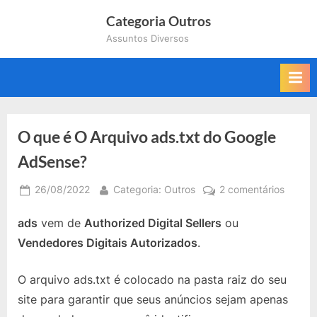
Skip
Categoria Outros
to
Assuntos Diversos
content
O que é O Arquivo ads.txt do Google
AdSense?
Posted
By
em
26/08/2022
Categoria: Outros
2 comentários
on
O
ads
vem de
Authorized Digital Sellers
ou
que
é
Vendedores Digitais Autorizados
.
O
Arquiv
O arquivo ads.txt é colocado na pasta raiz do seu
ads.txt
site para garantir que seus anúncios sejam apenas
do