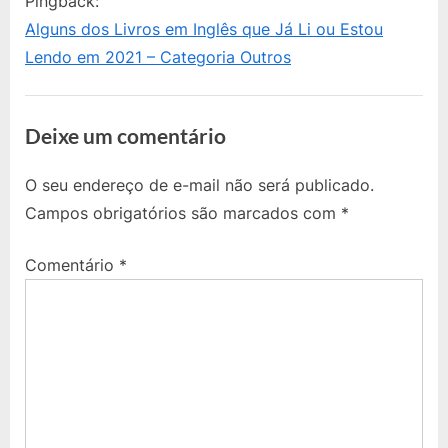
Pingback:
s
o
–
Alguns dos Livros em Inglês que Já Li ou Estou
P
s
Midnight
Lendo em 2021 – Categoria Outros
o
t
Tides:
s
:
Malazan
t
Deixe um comentário
Book
:
of
O seu endereço de e-mail não será publicado.
the
Campos obrigatórios são marcados com
*
Fallen”
Comentário
*