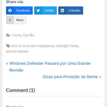
Share via:
Facebook
Twitter
LinkedIn
More
,
Livros
Opnião
Tags:
,
,
,
livro 5
livro dos malazanos
midnight tides
steven erikson
Navegação
P
Windows Defender Passará por Uma Grande
r
Revisão
de
e
N
Dicas para Proteção de Senha
Post
v
e
on
Comment
(1)
i
x
“Livro
o
t
u
P
5