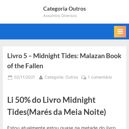
Skip
Categoria Outros
to
Assuntos Diversos
content
Livro 5 – Midnight Tides: Malazan Book
of the Fallen
Posted
By
em
02/11/2021
Categoria: Outros
1 comentário
on
Livro
5
–
Li 50% do Livro Midnight
Midnight
Tides(Marés da Meia Noite)
Tides:
Malazan
Book
Estou atualmente estou quase na metade do livro.