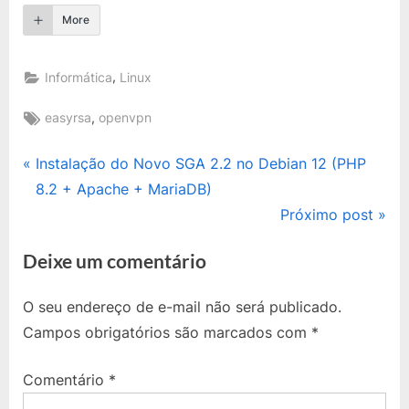
More
,
Informática
Linux
Tags:
,
easyrsa
openvpn
Navegação
P
Instalação do Novo SGA 2.2 no Debian 12 (PHP
r
8.2 + Apache + MariaDB)
de
e
N
Próximo post
Post
v
e
Deixe um comentário
i
x
o
t
O seu endereço de e-mail não será publicado.
u
P
Campos obrigatórios são marcados com
*
s
o
P
s
Comentário
*
o
t