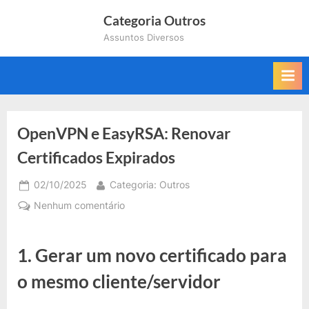
Skip
Categoria Outros
to
Assuntos Diversos
content
OpenVPN e EasyRSA: Renovar
Certificados Expirados
Posted
By
02/10/2025
Categoria: Outros
on
em
Nenhum comentário
OpenVPN
e
1.
Gerar um novo certificado para
EasyRSA:
Renovar
o mesmo cliente/servidor
Certificados
Expirados