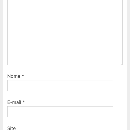
s
:
t
:
Nome
*
E-mail
*
Site