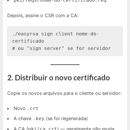
pki/reqs/nome-do-certificado.req
Depois, assine o CSR com a CA:
./easyrsa sign client nome-do-
certificado

2.
Distribuir o novo certificado
Copie os novos arquivos para o cliente ou servidor:
Novo
.crt
A chave
(se foi regenerada)
.key
A CA (
) — geralmente não muda
pki/ca.crt