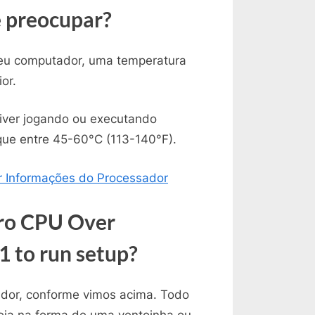
 preocupar?
eu computador, uma temperatura
or.
iver jogando ou executando
que entre 45-60°C (113-140°F).
r Informações do Processador
ro CPU Over
1 to run setup?
dor, conforme vimos acima. Todo