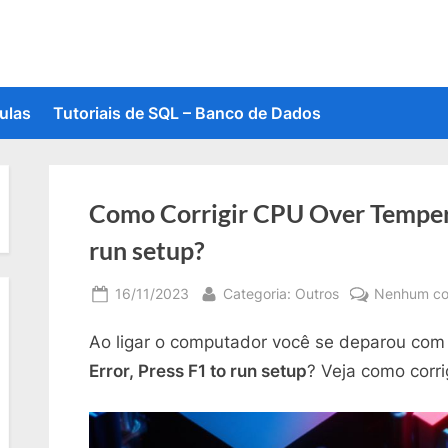
ulas
Tutoriais de SQL – Banco de Dados
Como Corrigir CPU Over Tempera
run setup?
Posted
By
16/11/2023
Categoria: Outros
Nenhum co
on
Ao ligar o computador você se deparou com
Error, Press F1 to run setup
? Veja como corrig