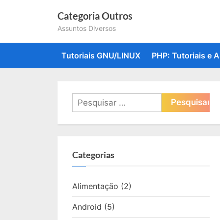
Skip
Categoria Outros
to
Assuntos Diversos
content
Tutoriais GNU/LINUX
PHP: Tutoriais e A
Pesquisar
por:
Categorias
Alimentação
(2)
Android
(5)