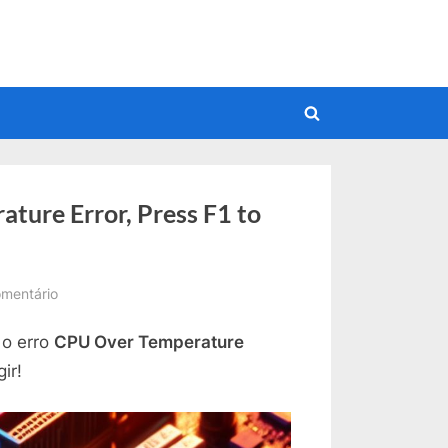
Toggle
search
form
ture Error, Press F1 to
em
mentário
Como
 o erro
CPU Over Temperature
Corrigir
CPU
ir!
Over
Temperature
Error,