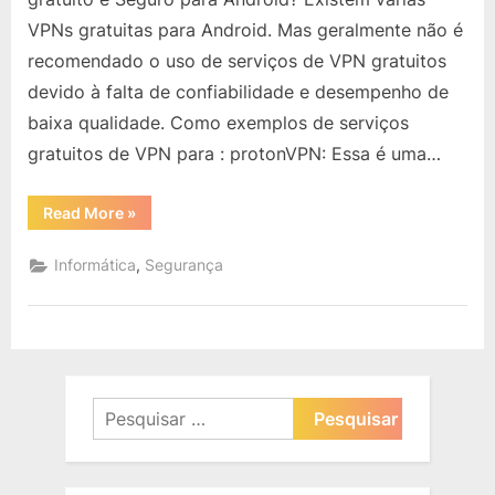
e
VPNs gratuitas para Android. Mas geralmente não é
Seguro
recomendado o uso de serviços de VPN gratuitos
para
devido à falta de confiabilidade e desempenho de
Android?
baixa qualidade. Como exemplos de serviços
gratuitos de VPN para : protonVPN: Essa é uma…
“Existe
Read More
»
VPN
gratuito
e
,
Informática
Segurança
Seguro
para
Android?”
Pesquisar
por: