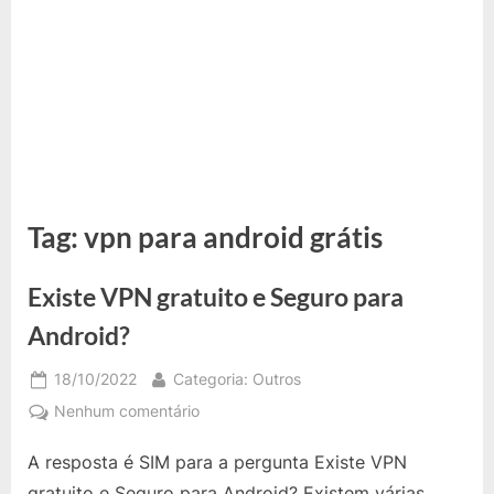
Tag:
vpn para android grátis
Existe VPN gratuito e Seguro para
Android?
Posted
By
18/10/2022
Categoria: Outros
on
em
Nenhum comentário
Existe
A resposta é SIM para a pergunta Existe VPN
VPN
gratuito
gratuito e Seguro para Android? Existem várias