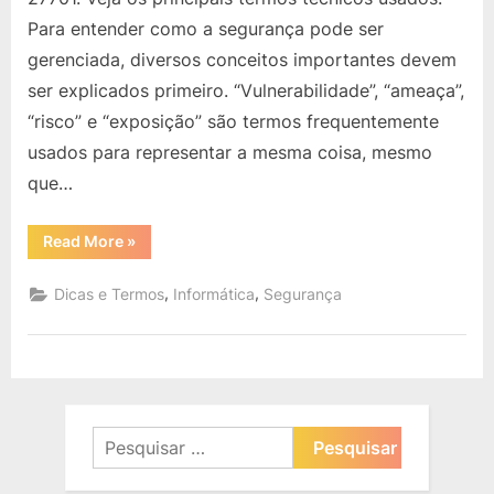
Usado
Para entender como a segurança pode ser
na
gerenciada, diversos conceitos importantes devem
Família
27000
ser explicados primeiro. “Vulnerabilidade”, “ameaça”,
“risco” e “exposição” são termos frequentemente
usados para representar a mesma coisa, mesmo
que…
“ISOs
Read More
»
e
Normas:
Termos
,
,
Dicas e Termos
Informática
Segurança
Usados
na
Família
27000”
Pesquisar
por: