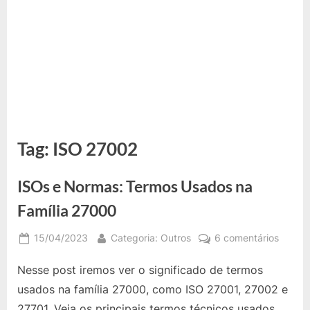
Tag:
ISO 27002
ISOs e Normas: Termos Usados na
Família 27000
Posted
By
em
15/04/2023
Categoria: Outros
6 comentários
on
ISOs
Nesse post iremos ver o significado de termos
e
Norma
usados na família 27000, como ISO 27001, 27002 e
Termo
27701. Veja os principais termos técnicos usados.