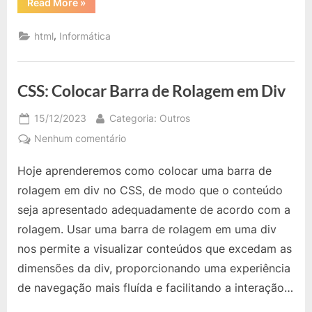
“HTML:
Read More
»
O
que
é
,
html
Informática
enctype=”multipart/form-
data”
em
Formulários?”
CSS: Colocar Barra de Rolagem em Div
Posted
By
15/12/2023
Categoria: Outros
on
em
Nenhum comentário
CSS:
Hoje aprenderemos como colocar uma barra de
Colocar
Barra
rolagem em div no CSS, de modo que o conteúdo
de
seja apresentado adequadamente de acordo com a
Rolagem
rolagem. Usar uma barra de rolagem em uma div
em
nos permite a visualizar conteúdos que excedam as
Div
dimensões da div, proporcionando uma experiência
de navegação mais fluída e facilitando a interação…