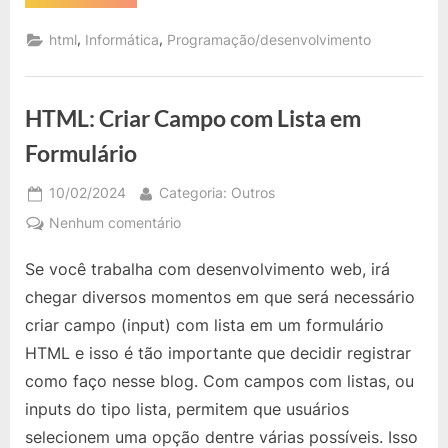
Como
Criar
no
uma
,
,
html
Informática
Programação/desenvolvimento
Restante?
Tabela
com
Título
fixo
e
HTML: Criar Campo com Lista em
Barra
de
Rolagem
Formulário
no
Restante?”
Posted
By
10/02/2024
Categoria: Outros
on
em
Nenhum comentário
HTML:
Se você trabalha com desenvolvimento web, irá
Criar
Campo
chegar diversos momentos em que será necessário
com
criar campo (input) com lista em um formulário
Lista
HTML e isso é tão importante que decidir registrar
em
como faço nesse blog. Com campos com listas, ou
Formulário
inputs do tipo lista, permitem que usuários
selecionem uma opção dentre várias possíveis. Isso