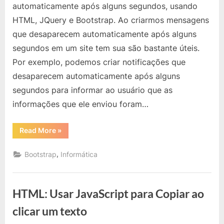
que
automaticamente após alguns segundos, usando
Desaparece
HTML, JQuery e Bootstrap. Ao criarmos mensagens
Automaticamente
que desaparecem automaticamente após alguns
Após
segundos em um site tem sua são bastante úteis.
Alguns
Segundos
Por exemplo, podemos criar notificações que
com
desaparecem automaticamente após alguns
Bootstrap
segundos para informar ao usuário que as
e
informações que ele enviou foram…
JQuery
“Criar
Read More
»
Mensagem
que
Desaparece
,
Bootstrap
Informática
Automaticamente
Após
Alguns
Segundos
com
HTML: Usar JavaScript para Copiar ao
Bootstrap
e
JQuery”
clicar um texto