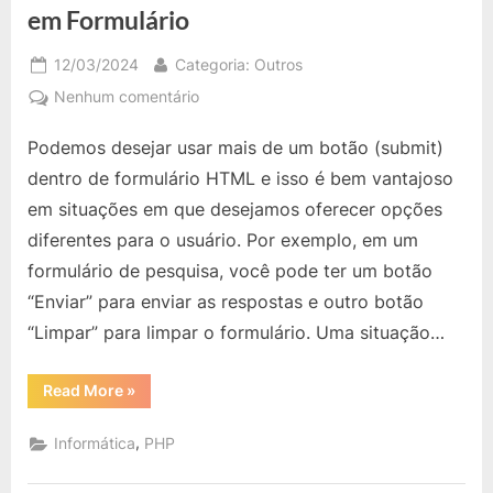
Campo
em Formulário
Input
de
Formulário”
Posted
By
12/03/2024
Categoria: Outros
on
em
Nenhum comentário
HTML:
Podemos desejar usar mais de um botão (submit)
Usar
mais
dentro de formulário HTML e isso é bem vantajoso
de
em situações em que desejamos oferecer opções
um
diferentes para o usuário. Por exemplo, em um
Botão
formulário de pesquisa, você pode ter um botão
Submit
em
“Enviar” para enviar as respostas e outro botão
Formulário
“Limpar” para limpar o formulário. Uma situação…
“HTML:
Read More
»
Usar
mais
de
,
Informática
PHP
um
Botão
Submit