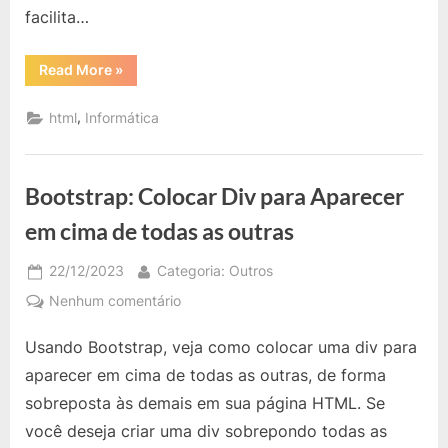
facilita…
“HTML:
Read More
»
Criar
Campo
com
,
html
Informática
Lista
em
Formulário”
Bootstrap: Colocar Div para Aparecer
em cima de todas as outras
Posted
By
22/12/2023
Categoria: Outros
on
em
Nenhum comentário
Bootstrap:
Usando Bootstrap, veja como colocar uma div para
Colocar
Div
aparecer em cima de todas as outras, de forma
para
sobreposta às demais em sua página HTML. Se
Aparecer
você deseja criar uma div sobrepondo todas as
em