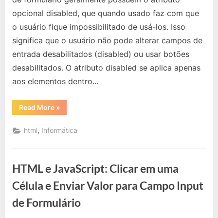
Formulário
opcional disabled, que quando usado faz com que
Inteiro
o usuário fique impossibilitado de usá-los. Isso
significa que o usuário não pode alterar campos de
entrada desabilitados (disabled) ou usar botões
desabilitados. O atributo disabled se aplica apenas
aos elementos dentro…
“HTML:
Read More
»
Desabilitando
um
Formulário
,
html
Informática
Inteiro”
HTML e JavaScript: Clicar em uma
Célula e Enviar Valor para Campo Input
de Formulário