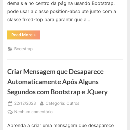
demais e no centro da página usando Bootstrap,
cima
de
pode usar a classe position-absolute junto com a
todas
classe fixed-top para garantir que a…
as
outras
“Bootstrap:
Read More
»
Colocar
Div
para
Bootstrap
Aparecer
em
cima
de
todas
Criar Mensagem que Desaparece
as
outras”
Automaticamente Após Alguns
Segundos com Bootstrap e JQuery
Posted
By
22/12/2023
Categoria: Outros
on
em
Nenhum comentário
Criar
Aprenda a criar uma mensagem que desaparece
Mensagem