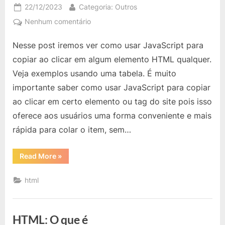
Posted
By
22/12/2023
Categoria: Outros
on
em
Nenhum comentário
HTML:
Nesse post iremos ver como usar JavaScript para
Usar
JavaScript
copiar ao clicar em algum elemento HTML qualquer.
para
Veja exemplos usando uma tabela. É muito
Copiar
importante saber como usar JavaScript para copiar
ao
ao clicar em certo elemento ou tag do site pois isso
clicar
um
oferece aos usuários uma forma conveniente e mais
texto
rápida para colar o item, sem…
“HTML:
Read More
»
Usar
JavaScript
para
html
Copiar
ao
clicar
um
texto”
HTML: O que é