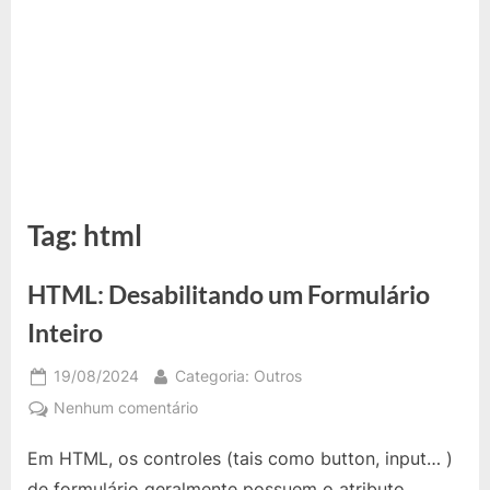
Tag:
html
HTML: Desabilitando um Formulário
Inteiro
Posted
By
19/08/2024
Categoria: Outros
on
em
Nenhum comentário
HTML:
Em HTML, os controles (tais como button, input… )
Desabilitando
um
de formulário geralmente possuem o atributo