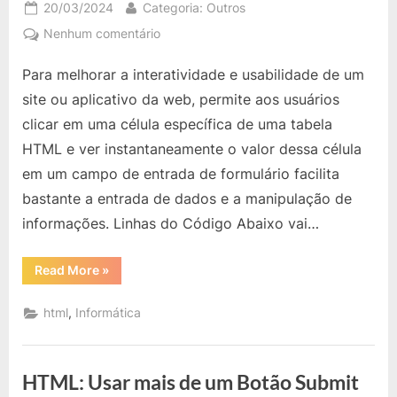
Posted
By
20/03/2024
Categoria: Outros
on
em
Nenhum comentário
HTML
Para melhorar a interatividade e usabilidade de um
e
JavaScript:
site ou aplicativo da web, permite aos usuários
Clicar
clicar em uma célula específica de uma tabela
em
HTML e ver instantaneamente o valor dessa célula
uma
em um campo de entrada de formulário facilita
Célula
e
bastante a entrada de dados e a manipulação de
Enviar
informações. Linhas do Código Abaixo vai…
Valor
para
“HTML
Read More
»
Campo
e
JavaScript:
Input
Clicar
,
html
Informática
de
em
uma
Formulário
Célula
e
Enviar
HTML: Usar mais de um Botão Submit
Valor
para