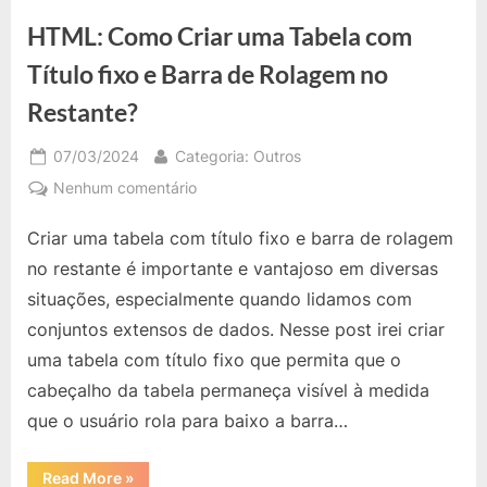
em
Formulário”
HTML: Como Criar uma Tabela com
Título fixo e Barra de Rolagem no
Restante?
Posted
By
07/03/2024
Categoria: Outros
on
em
Nenhum comentário
HTML:
Criar uma tabela com título fixo e barra de rolagem
Como
Criar
no restante é importante e vantajoso em diversas
uma
situações, especialmente quando lidamos com
Tabela
conjuntos extensos de dados. Nesse post irei criar
com
uma tabela com título fixo que permita que o
Título
fixo
cabeçalho da tabela permaneça visível à medida
e
que o usuário rola para baixo a barra…
Barra
de
“HTML:
Read More
»
Rolagem