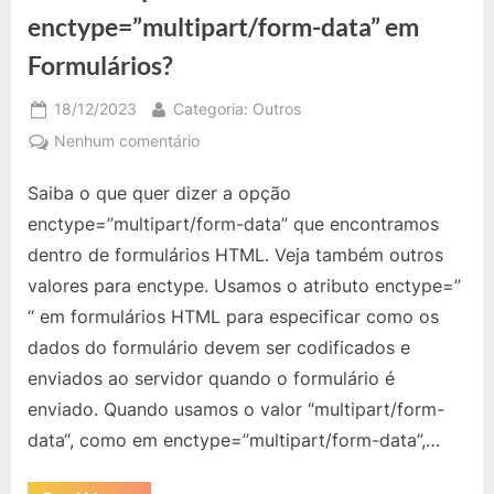
enctype=”multipart/form-data” em
Formulários?
Posted
By
18/12/2023
Categoria: Outros
on
em
Nenhum comentário
HTML:
Saiba o que quer dizer a opção
O
que
enctype=”multipart/form-data” que encontramos
é
dentro de formulários HTML. Veja também outros
enctype=”multipart/form-
valores para enctype. Usamos o atributo enctype=”
data”
“ em formulários HTML para especificar como os
em
Formulários?
dados do formulário devem ser codificados e
enviados ao servidor quando o formulário é
enviado. Quando usamos o valor “multipart/form-
data“, como em enctype=”multipart/form-data”,…